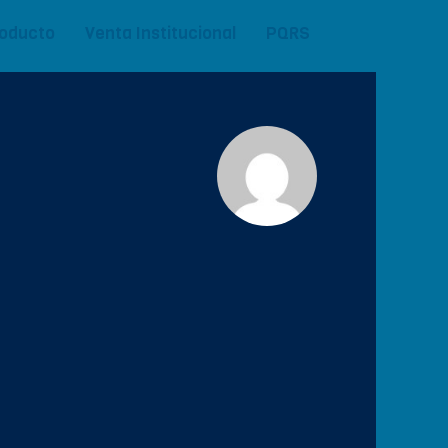
roducto
Venta Institucional
PQRS