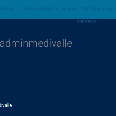
osotros
Nuestra red de farmacias
Catálogos de p
Contacto
:adminmedivalle
ivalle