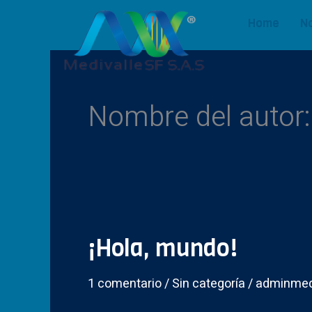
Ir
Home
N
al
contenido
Nombre del autor
¡Hola, mundo!
¡Hola,
mundo!
1 comentario
/
Sin categoría
/
adminmed