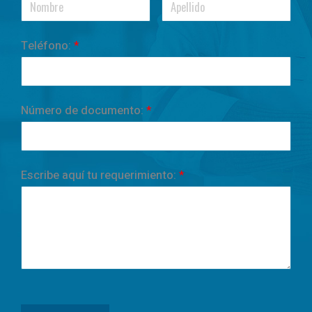
Teléfono:
*
Número de documento:
*
Escribe aquí tu requerimiento:
*