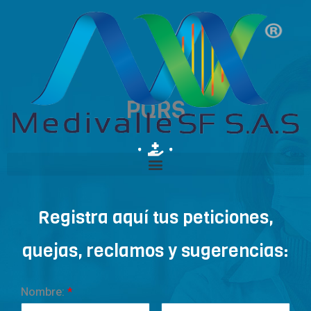
Ir
al
contenido
PQRS
Registra aquí tus peticiones,
quejas, reclamos y sugerencias:
Nombre:
*