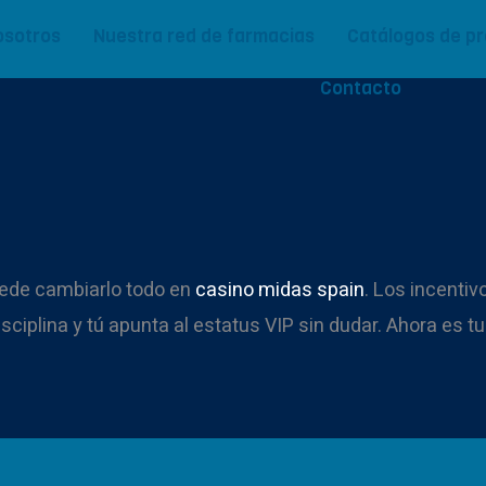
osotros
Nuestra red de farmacias
Catálogos de p
Contacto
uede cambiarlo todo en
casino midas spain
. Los incentiv
disciplina y tú apunta al estatus VIP sin dudar. Ahora es