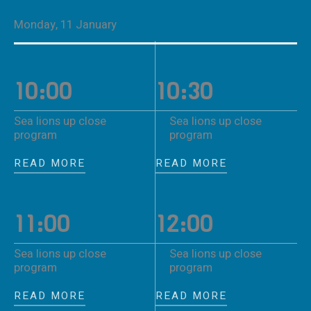
Monday, 11 January
10:00
10:30
Sea lions up close
Sea lions up close
program
program
READ MORE
READ MORE
11:00
12:00
Sea lions up close
Sea lions up close
program
program
READ MORE
READ MORE