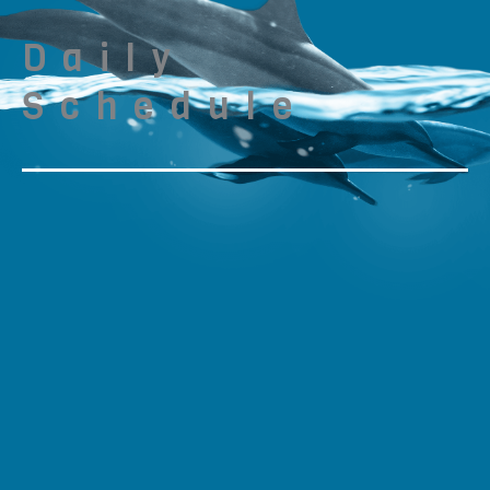
Daily
Schedule