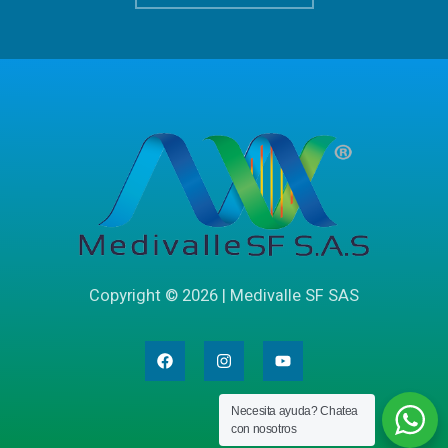
Copyright © 2026 | Medivalle SF SAS
Necesita ayuda? Chatea
con nosotros