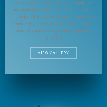
promociones del momento multiplican tu
potencial, mientras la tradición del casino guía
cada jugada importante y tú persigue el gran
premio con cabeza fría. Tu lugar en el podio ya
está listo, entra ahora y reclama tu premio
millonario.
VIEW GALLERY